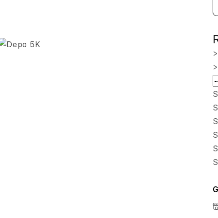
R
Open
media
>
5
in
>
modal
S
S
S
S
S
S
G