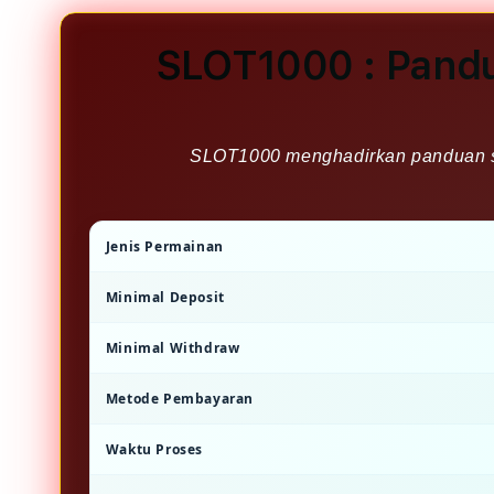
in
modal
SLOT1000 : Pandu
SLOT1000 menghadirkan panduan slo
Jenis Permainan
Minimal Deposit
Minimal Withdraw
Metode Pembayaran
Waktu Proses