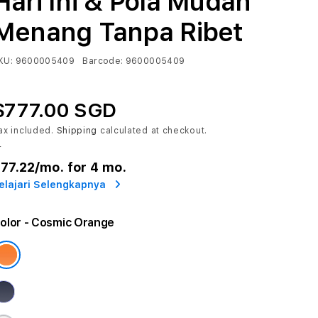
Hari Ini & Pola Mudah
Menang Tanpa Ribet
KU:
9600005409
Barcode:
9600005409
$777.00 SGD
ax included.
Shipping
calculated at checkout.
r
77.22
/mo. for 4 mo.
elajari Selengkapnya
olor
- Cosmic Orange