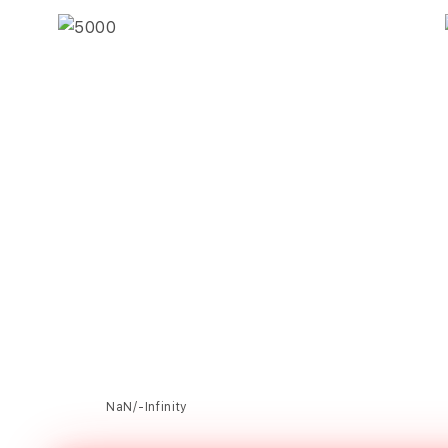
Open
media
6
in
modal
Open
of
NaN
/
-Infinity
media
8