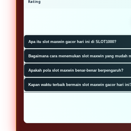
Rating
Apa itu slot maxwin gacor hari ini di SLOT1000?
Slot maxwin gacor hari ini adalah rek
Bagaimana cara menemukan slot maxwin yang mudah 
memberikan hasil maksimal bagi pemain d
Pemain dapat memilih game dengan RTP t
Apakah pola slot maxwin benar-benar berpengaruh?
meningkatkan peluang mendapatkan maxw
Pola slot membantu pemain memahami rit
Kapan waktu terbaik bermain slot maxwin gacor hari ini
bermain secara acak.
Waktu terbaik biasanya disebut jam gaco
bisa lebih optimal.